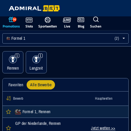
16
Promotions
Slots
Sportwetten
Live
Blog
Suchen
Formel 1
(2)
1
1
Rennen
Langzeit
Favoriten
Alle Bewerbe
Bewerb
Hauptwetten
Formel 1, Rennen
GP der Niederlande, Rennen
Jetzt wetten >>