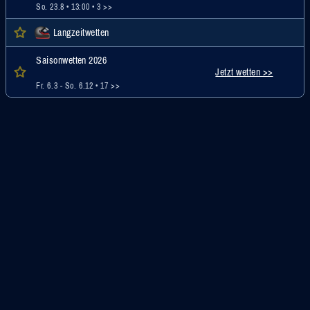
So. 23.8 • 13:00
• 3 >>
Langzeitwetten
Saisonwetten 2026
Jetzt wetten >>
Fr. 6.3 - So. 6.12
• 17 >>