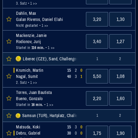
3. Satz
• 1 >>
Dahlin, Max
3,20
1,30
Galan Riveros, Daniel Elahi
Nicht gestartet
• 1 >>
Mackenzie, Jamie
3,40
1,27
Rodionov, Jurij
Startet in
116 min.
• 1 >>
Liberec (CZE), Sand, Challenger
1
2
Krumich, Martin
15
2
0
5,50
1,08
Nagal, Sumit
40
3
1
2. Satz
• 1 >>
Torres, Juan Bautista
2,20
1,60
Bueno, Gonzalo
Startet in
16 min.
• 1 >>
Samsun (TUR), Hartplatz, Challenger
1
2
Matsuda, Koki
15
3
0
1,75
1,90
Debru, Gabriel
30
0
0