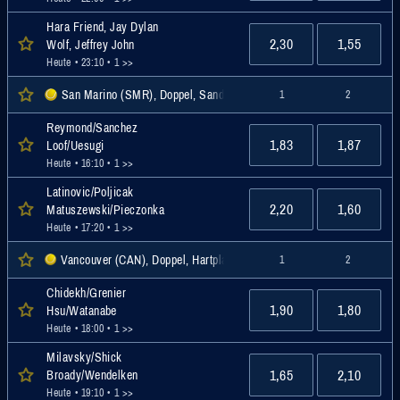
Hara Friend, Jay Dylan
2,30
1,55
Wolf, Jeffrey John
Heute • 23:10
• 1 >>
San Marino (SMR), Doppel, Sand, Challenger
1
2
Reymond/Sanchez
1,83
1,87
Loof/Uesugi
Heute • 16:10
• 1 >>
Latinovic/Poljicak
2,20
1,60
Matuszewski/Pieczonka
Heute • 17:20
• 1 >>
Vancouver (CAN), Doppel, Hartplatz, Challenger
1
2
Chidekh/Grenier
1,90
1,80
Hsu/Watanabe
Heute • 18:00
• 1 >>
Milavsky/Shick
1,65
2,10
Broady/Wendelken
Heute • 19:10
• 1 >>