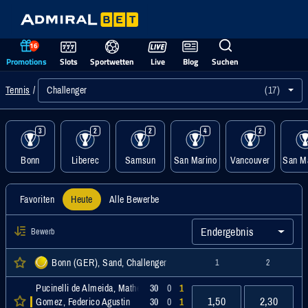
16
Promotions
Slots
Sportwetten
Live
Blog
Suchen
Challenger
(17)
Tennis
3
2
2
4
2
Bonn
Liberec
Samsun
San Marino
Vancouver
San Ma
Favoriten
Heute
Alle Bewerbe
Endergebnis
Bewerb
Bonn (GER), Sand, Challenger
1
2
Pucinelli de Almeida, Matheus
30
0
1
1,50
2,30
Gomez, Federico Agustin
30
0
1