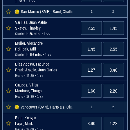
1. Satz
• 1 >>
San Marino (SMR), Sand, Challenger
1
2
Varillas, Juan Pablo
2,55
1,45
Skatov, Timofey
Startet in
56 min.
• 1 >>
Muller, Alexandre
1,45
2,55
Poljicak, Mili
Startet in
116 min.
• 1 >>
Diaz Acosta, Facundo
1,27
3,40
Prado Angelo, Juan Carlos
Heute • 16:30
• 1 >>
Gaubas, Vilius
1,60
2,20
Monteiro, Thiago
Heute • 18:30
• 1 >>
Vancouver (CAN), Hartplatz, Challenger
1
2
Rice, Keegan
3,80
1,22
Lajal, Mark
Heute • 22:00
• 1 >>