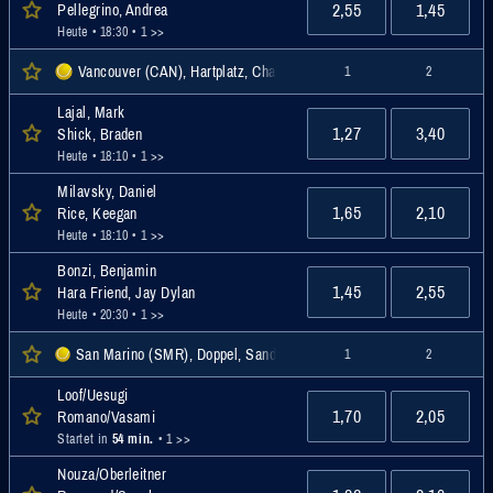
2,55
1,45
Pellegrino, Andrea
Heute • 18:30
• 1 >>
Vancouver (CAN), Hartplatz, Challenger
1
2
Lajal, Mark
1,27
3,40
Shick, Braden
Heute • 18:10
• 1 >>
Milavsky, Daniel
1,65
2,10
Rice, Keegan
Heute • 18:10
• 1 >>
Bonzi, Benjamin
1,45
2,55
Hara Friend, Jay Dylan
Heute • 20:30
• 1 >>
San Marino (SMR), Doppel, Sand, Challenger
1
2
Loof/Uesugi
1,70
2,05
Romano/Vasami
Startet in
54 min.
• 1 >>
Nouza/Oberleitner