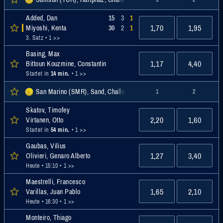
Added, Dan
15
3
1
1,70
1,95
Miyoshi, Kenta
30
2
1
3. Satz
• 1 >>
Basing, Max
1,17
4,40
Bittoun Kouzmine, Constantin
Startet in
14 min.
• 1 >>
San Marino (SMR), Sand, Challenger
1
2
Skatov, Timofey
2,20
1,60
Virtanen, Otto
Startet in
54 min.
• 1 >>
Gaubas, Vilius
1,27
3,40
Olivieri, Genaro Alberto
Heute • 15:10
• 1 >>
Maestrelli, Francesco
1,65
2,10
Varillas, Juan Pablo
Heute • 16:30
• 1 >>
Monteiro, Thiago