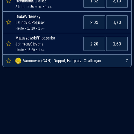
1,32
3,10
Reymond/Sanchez
Startet in
54 min.
• 1 >>
Duda/Vrbensky
2,05
1,70
Latinovic/Poljicak
Heute • 15:10
• 1 >>
Matuszewski/Pieczonka
2,20
1,60
Johnson/Stevens
Heute • 16:20
• 1 >>
Vancouver (CAN), Doppel, Hartplatz, Challenger
7