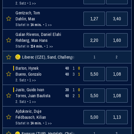
2. Satz
• 1 >>
Gentzsch, Tom
1,27
3,40
Dahlin, Max
Startet in
14 min.
• 1 >>
Galan Riveros, Daniel Elahi
2,20
1,60
Rehberg, Max Hans
Startet in
114 min.
• 1 >>
Liberec (CZE), Sand, Challenger
1
2
Barton, Hynek
40
1
0
5,50
1,08
Bueno, Gonzalo
40
3
1
2. Satz
• 1 >>
Justo, Guido Ivan
30
1
0
5,50
1,08
Torres, Juan Bautista
40
2
1
2. Satz
• 1 >>
Ajdukovic, Duje
5,00
1,13
Feldbausch, Kilian
Startet in
14 min.
• 1 >>
Samsun (TUR), Hartplatz, Challenger
1
2