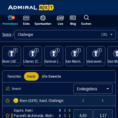
16
Promotions
Slots
Sportwetten
Live
Blog
Suchen
Challenger
(35)
Tennis
5
5
4
6
4
Bonn (GER), Sand
Liberec (CZE), Sand
Samsun (TUR), Hartplatz
San Marino (SMR), Sand
Vancouver (CAN), Hartplatz
Favoriten
Heute
Alle Bewerbe
Endergebnis
Bewerb
Bonn (GER), Sand, Challenger
1
2
Squire, Henri
0
3
0
4,00
1,17
Pucinelli de Almeida, Matheus
0
3
1