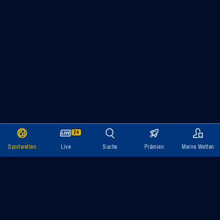
24
Sportwetten
Live
Suche
Prämien
Meine Wetten
Wettschein
Max. Nettogewinn
Einsatz
0,00 €
inkl. Kombibonus
1
2
3