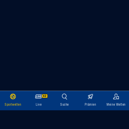
62
Sportwetten
Live
Suche
Prämien
Meine Wetten
Wettschein
Max. Nettogewinn
Einsatz
0,00 €
inkl. Kombibonus