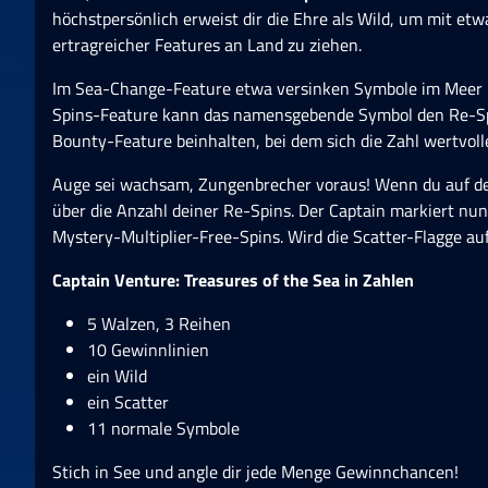
höchstpersönlich erweist dir die Ehre als Wild, um mit e
ertragreicher Features an Land zu ziehen.
Im Sea-Change-Feature etwa versinken Symbole im Meer u
Spins-Feature kann das namensgebende Symbol den Re-Spi
Bounty-Feature beinhalten, bei dem sich die Zahl wertvoll
Auge sei wachsam, Zungenbrecher voraus! Wenn du auf der
über die Anzahl deiner Re-Spins. Der Captain markiert nun 
Mystery-Multiplier-Free-Spins. Wird die Scatter-Flagge auf
Captain Venture: Treasures of the Sea in Zahlen
5 Walzen, 3 Reihen
10 Gewinnlinien
ein Wild
ein Scatter
11 normale Symbole
Stich in See und angle dir jede Menge Gewinnchancen!