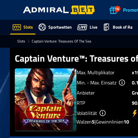
16
Promot
Slots
Sportwetten
Live
Book of Ra
Slots
Captain Venture: Treasures Of The Sea
Captain Venture™: Treasures of
Max. Multiplikator
x1
Min. - Max. Einsatz
0.
Anbieter
Gr
RTP
90
Volatilität
Walzen
5
|
Gewinnlinien
10