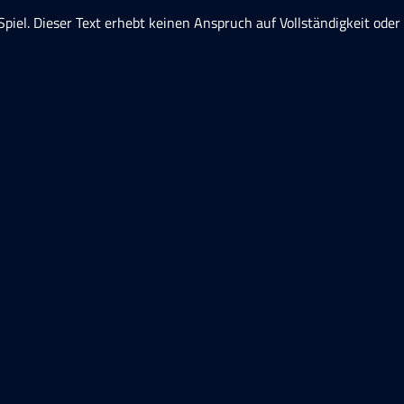
piel. Dieser Text erhebt keinen Anspruch auf Vollständigkeit oder