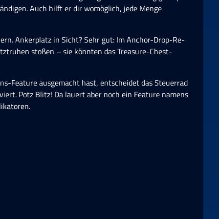
ändigen. Auch hilft er dir womöglich, jede Menge
n. Ankerplatz in Sicht? Sehr gut: Im Anchor-Drop-Re-
tztruhen stoßen – sie könnten das Treasure-Chest-
ns-Feature ausgemacht hast, entscheidet das Steuerrad
iert. Potz Blitz! Da lauert aber noch ein Feature namens
likatoren.