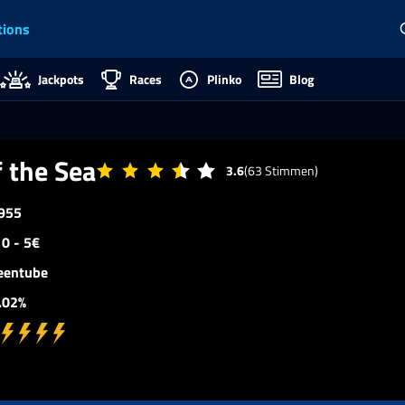
ions
Jackpots
Races
Plinko
Blog
 the Sea
3.6
(63 Stimmen)
955
10 - 5€
eentube
.02%