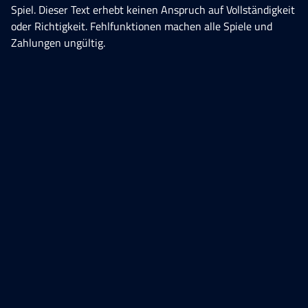
Spiel. Dieser Text erhebt keinen Anspruch auf Vollständigkeit
oder Richtigkeit. Fehlfunktionen machen alle Spiele und
Zahlungen ungültig.