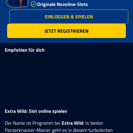
Originale Novoline-Slots
EINLOGGEN & SPIELEN
JETZT REGISTRIEREN
Empfohlen für dich
HOT
HOT
HOT
HO
Extra Wild: Slot online spielen
Der Name ist Programm bei
Extra Wild
: In bester
Panzerknacker-Manier geht es in diesem turbulenten