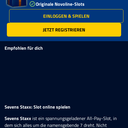
Originale Novoline-Slots
EINLOGGEN & SPIELEN
JETZT REGISTRIEREN
Empfohlen für dich
HOT
HOT
HOT
HO
Sevens Staxx: Slot online spielen
Sevens Staxx
ist ein spannungsgeladener All-Pay-Slot, in
dem sich alles um die namensgebende 7 dreht. Nicht