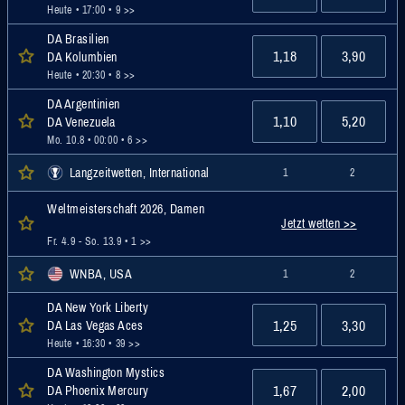
Heute • 17:00
• 9 >>
DA Brasilien
1,18
3,90
DA Kolumbien
Heute • 20:30
• 8 >>
DA Argentinien
1,10
5,20
DA Venezuela
Mo. 10.8 • 00:00
• 6 >>
Langzeitwetten, International
1
2
Weltmeisterschaft 2026, Damen
Jetzt wetten >>
Fr. 4.9 - So. 13.9
• 1 >>
WNBA, USA
1
2
DA New York Liberty
1,25
3,30
DA Las Vegas Aces
Heute • 16:30
• 39 >>
DA Washington Mystics
1,67
2,00
DA Phoenix Mercury