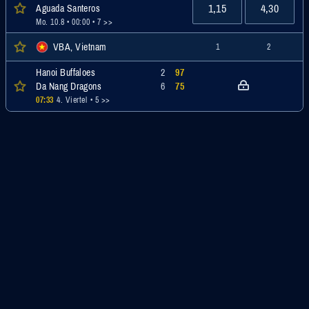
1,15
4,30
Aguada Santeros
Mo. 10.8 • 00:00
• 7 >>
VBA, Vietnam
1
2
Hanoi Buffaloes
2
97
Da Nang Dragons
6
75
07:33
4. Viertel
• 5 >>