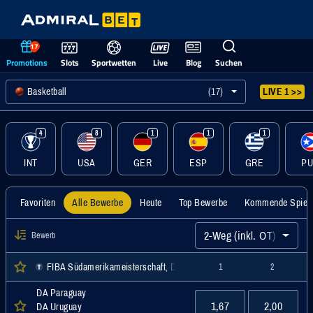
17
Promotions
Slots
Sportwetten
Live
Blog
Suchen
Basketball
(17)
LIVE 1 >>
4
8
1
1
1
INT
USA
GER
ESP
GRE
P
Favoriten
Alle Bewerbe
Heute
Top Bewerbe
Kommende Spiel
2-Weg (inkl. OT)
Bewerb
FIBA Südamerikameisterschaft, Damen, International
1
2
DA Paraguay
1,67
2,00
DA Uruguay