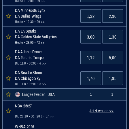
Heute • 19:00
• 39 >>
DA Minnesota Lynx
1,32
2,90
DA Dallas Wings
Heute • 19:30
• 39 >>
DA LA Sparks
3,00
1,30
DA Golden State Valkyries
Heute • 23:00
• 42 >>
DA Atlanta Dream
1,12
5,00
DA Toronto Tempo
Di. 11.8 • 00:00
• 4 >>
DA Seattle Storm
1,70
1,95
DA Chicago Sky
Di. 11.8 • 02:00
• 3 >>
Langzeitwetten, USA
1
2
NBA 26/27
Jetzt wetten >>
Di. 20.10 - So. 20.6
• 37 >>
WNBA 2026