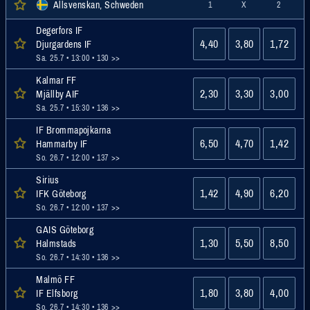
Allsvenskan, Schweden
1
X
2
Degerfors IF
4,40
3,80
1,72
Djurgardens IF
Sa. 25.7 • 13:00
• 130 >>
Kalmar FF
2,30
3,30
3,00
Mjällby AIF
Sa. 25.7 • 15:30
• 136 >>
IF Brommapojkarna
6,50
4,70
1,42
Hammarby IF
So. 26.7 • 12:00
• 137 >>
Sirius
1,42
4,90
6,20
IFK Göteborg
So. 26.7 • 12:00
• 137 >>
GAIS Göteborg
1,30
5,50
8,50
Halmstads
So. 26.7 • 14:30
• 136 >>
Malmö FF
1,80
3,80
4,00
IF Elfsborg
So. 26.7 • 14:30
• 136 >>