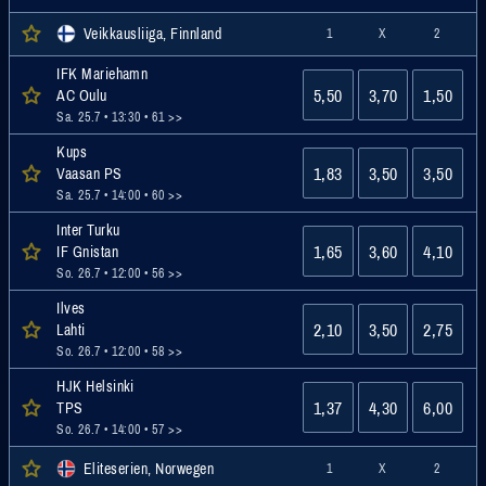
Veikkausliiga, Finnland
1
X
2
IFK Mariehamn
5,50
3,70
1,50
AC Oulu
Sa. 25.7 • 13:30
• 61 >>
Kups
1,83
3,50
3,50
Vaasan PS
Sa. 25.7 • 14:00
• 60 >>
Inter Turku
1,65
3,60
4,10
IF Gnistan
So. 26.7 • 12:00
• 56 >>
Ilves
2,10
3,50
2,75
Lahti
So. 26.7 • 12:00
• 58 >>
HJK Helsinki
1,37
4,30
6,00
TPS
So. 26.7 • 14:00
• 57 >>
Eliteserien, Norwegen
1
X
2