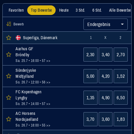
Favoriten
Top Bewerbe
Heute
3 Std.
6 Std.
Alle Bewerbe
Endergebnis
Bewerb
Superliga, Dänemark
1
X
2
Aarhus GF
2,30
3,40
2,70
Bröndby
Sa. 25.7 • 16:00
• 57 >>
Sönderjyske
5,00
4,20
1,52
Midtjylland
So. 26.7 • 12:00
• 56 >>
FC Kopenhagen
1,35
4,90
6,50
Lyngby
So. 26.7 • 14:00
• 57 >>
AC Horsens
3,70
3,60
1,83
Nordsjaelland
So. 26.7 • 16:00
• 55 >>