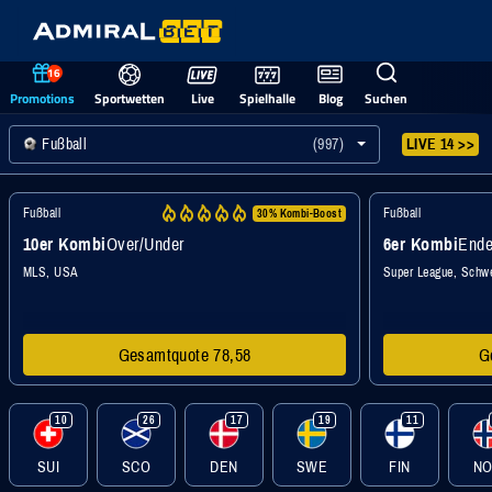
16
Promotions
Sportwetten
Live
Spielhalle
Blog
Suchen
Fußball
(997)
LIVE 14 >>
Fußball
Fußball
30% Kombi-Boost
10er Kombi
Over/Under
6er Kombi
Ende
MLS, USA
Super League, Schw
Gesamtquote 78,58
G
10
26
17
19
11
SUI
SCO
DEN
SWE
FIN
N