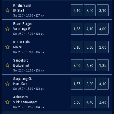
Kristiansund
2,10
3,50
3,10
IK Start
Sa. 25.7 • 14:00
• 127 >>
Brann Bergen
1,65
4,10
4,00
Valerenga IF
So. 26.7 • 12:30
• 128 >>
KFUM Oslo
3,10
3,50
2,05
Molde
So. 26.7 • 15:00
• 135 >>
Sandefjord
7,00
4,70
1,35
Bodö/Glimt
So. 26.7 • 15:00
• 134 >>
Sarpsborg 08
1,67
3,90
4,10
Ham-Kam
So. 26.7 • 15:00
• 128 >>
Aalesunds
5,50
4,40
1,45
Viking Stavanger
So. 26.7 • 17:15
• 134 >>