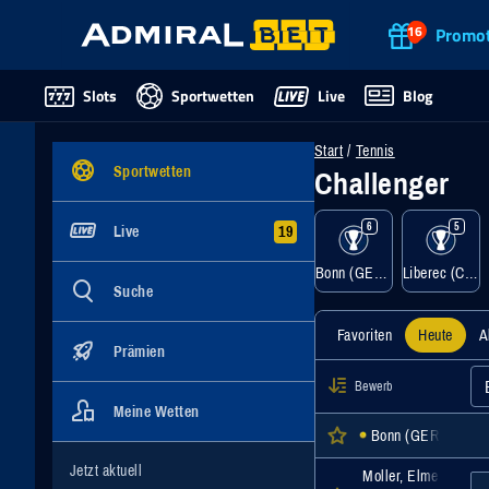
16
Promot
Slots
Sportwetten
Live
Blog
Start
Tennis
Sportwetten
Challenger
6
5
19
Live
Bonn (GER), Sand
Liberec (CZE), Sand
Suche
Favoriten
Heute
A
Prämien
Bewerb
Meine Wetten
Bonn (GER), Sand, 
Jetzt aktuell
Moller, Elmer