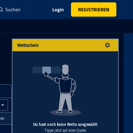
Suchen
Login
REGISTRIEREN
Wettschein
Max. Nettogewinn
Einsatz
0,00 €
inkl. Kombibonus
1
2
3
4
5
6
7
8
9
OK
0
,
e
der
Du hast noch keine Wette ausgewählt
Tippe jetzt auf eine Quote