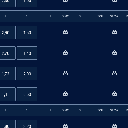
2,30
1,55
Sand, Challenger
1
2
1
Satz
2
Over
Sätze
Un
2,40
1,50
 >>
Carlos
2,70
1,40
 >>
1,72
2,00
o
1,11
5,50
rtplatz, Challenger
1
2
1
Satz
2
Over
Sätze
Un
1,60
2,20
an