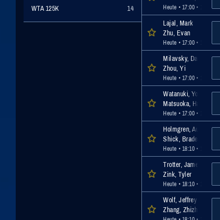
Heute • 17:00
• 1 >>
WTA 125K
14
Lajal, Mark
Zhu, Evan
Heute • 17:00
• 1 >>
Milavsky, Daniel
Zhou, Yi
Heute • 17:00
• 1 >>
Watanuki, Yosuke
Matsuoka, Hayato
Heute • 17:00
• 1 >>
Holmgren, August
Shick, Braden
Heute • 18:10
• 1 >>
Trotter, James Kent
Zink, Tyler
Heute • 18:10
• 1 >>
Wolf, Jeffrey John
Zhang, Zhizhen
Heute • 18:10
• 1 >>