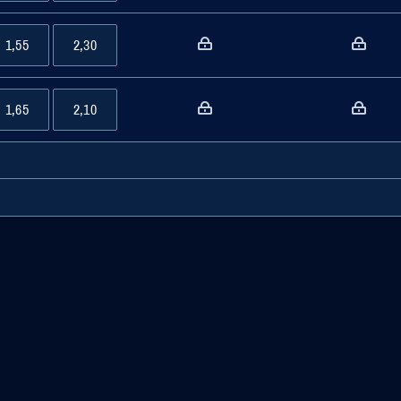
1,55
2,30
1,65
2,10
Doppel, Sand, Challenger
ppel, Hartplatz, Challenger