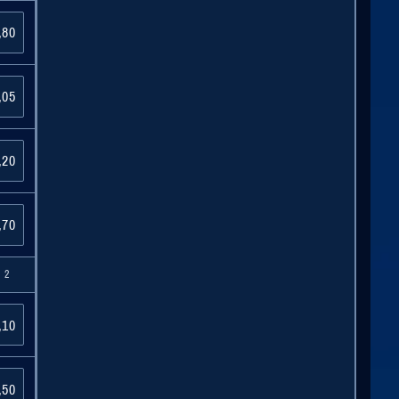
,80
,05
,20
,70
2
,10
,50