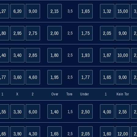
,27
6,20
9,00
2,15
1,65
1,32
15,00
3
3,5
>
,80
2,95
2,75
2,00
1,75
2,05
9,00
2
2,5
>
,40
3,40
2,85
1,80
1,93
1,87
10,00
2
2,5
>
,77
3,60
4,60
1,95
1,77
1,65
9,00
2
2,5
sterreich
1
X
2
Over
Tore
Under
1
Kein Tor
,55
3,30
6,00
1,40
2,50
4,00
2,55
2
1,5
>>
,65
3,90
4,30
1,65
2,05
1,60
12,00
2
2,5