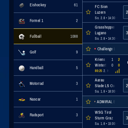
Eishockey
61
FC Sion
2
Luzern
So. 2.8 • 14:30
• 88 >>
Formel 1
2
Grasshoppers
3
Lugano
Fußball
1088
So. 2.8 • 14:30
• 89 >>
Challenge League,
Golf
9
Kriens
1
2
Winterthur
0
0
Handball
5
80:25
2. Halbzeit
• 25 
Aarau
Motorrad
3
2
Stade LS Ouchy
Sa. 1.8 • 16:00
• 89 >>
Nascar
1
ADMIRAL Bundeslig
WSG Tirol
Radsport
3
3
Sturm Graz
Sa. 1.8 • 15:00
• 128 >