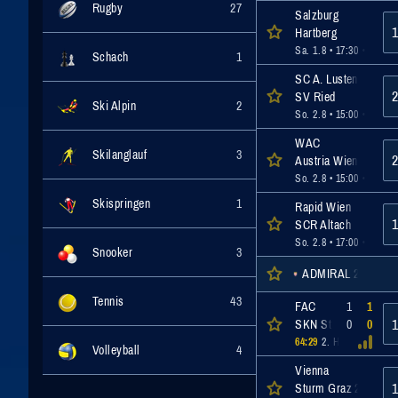
Rugby
27
Salzburg
1
Hartberg
Sa. 1.8 • 17:30
• 142 >
Schach
1
SC A. Lustenau
2
SV Ried
Ski Alpin
2
So. 2.8 • 15:00
• 128 >
WAC
Skilanglauf
3
2
Austria Wien
So. 2.8 • 15:00
• 134 >
Skispringen
1
Rapid Wien
1
SCR Altach
So. 2.8 • 17:00
• 85 >>
Snooker
3
ADMIRAL 2. Liga, Ö
Tennis
43
FAC
1
1
1
SKN St. Pölten
0
0
64:29
2. Halbzeit
• 28 
Volleyball
4
Vienna
1
Sturm Graz 2