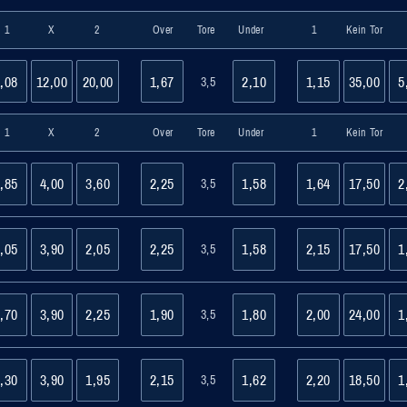
l
1
X
2
Over
Tore
Under
1
Kein Tor
,08
12,00
20,00
1,67
2,10
1,15
35,00
5
3,5
>
weiz
1
X
2
Over
Tore
Under
1
Kein Tor
,85
4,00
3,60
2,25
1,58
1,64
17,50
2
3,5
,05
3,90
2,05
2,25
1,58
2,15
17,50
1
3,5
,70
3,90
2,25
1,90
1,80
2,00
24,00
1
3,5
,30
3,90
1,95
2,15
1,62
2,20
18,50
1
3,5