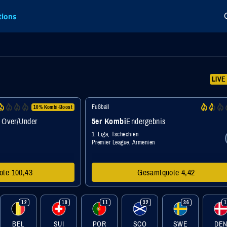
ions
LIVE
Fußball
10% Kombi-Boost
- Over/Under
5er Kombi
Endergebnis
1. Liga, Tschechien
Premier League, Armenien
te 100,43
Gesamtquote 4,42
12
10
11
32
36
1
BEL
SUI
POR
SCO
SWE
DE