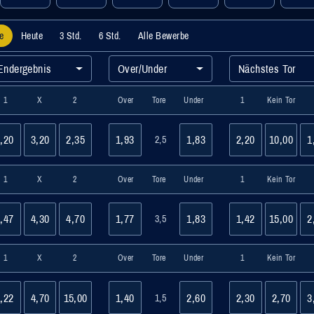
e
Heute
3 Std.
6 Std.
Alle Bewerbe
Endergebnis
Over/Under
Nächstes Tor
1
X
2
Over
Tore
Under
1
Kein Tor
,20
3,20
2,35
1,93
1,83
2,20
10,00
1
2,5
l, Niederlande
1
X
2
Over
Tore
Under
1
Kein Tor
,47
4,30
4,70
1,77
1,83
1,42
15,00
2
3,5
>
n
1
X
2
Over
Tore
Under
1
Kein Tor
,22
4,70
15,00
1,40
2,60
2,30
2,70
3
1,5
>>