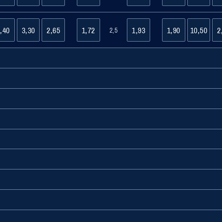
,40
3,30
2,65
1,72
1,93
1,90
10,50
2
2,5
tland
ttland
rk
ark
gen
gen
eden
den
land